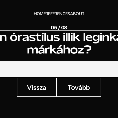
HOME
REFERENCES
ABOUT
05 / 08
n órastílus illik legin
márkához?
Vissza
Tovább