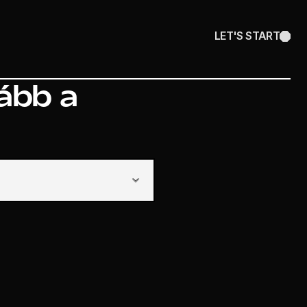
LET'S START
kább a